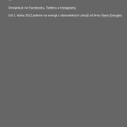
—
Designiq je na
Facebooku
,
Twitteru
a
Instagramu
.
Od 1. ledna 2012 jedeme na energii z obnovitelných zdrojů od firmy
Nano Energies
.