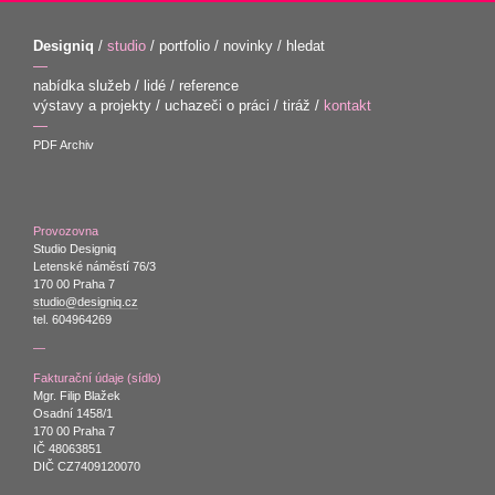
Designiq
/
studio
/
portfolio
/
novinky
/
hledat
—
nabídka služeb
/
lidé
/
reference
výstavy a projekty
/
uchazeči o práci
/
tiráž
/
kontakt
—
PDF Archiv
Provozovna
Studio Designiq
Letenské náměstí 76/3
170 00 Praha 7
studio@designiq.cz
tel. 604964269
—
Fakturační údaje (sídlo)
Mgr. Filip Blažek
Osadní 1458/1
170 00 Praha 7
IČ 48063851
DIČ CZ7409120070